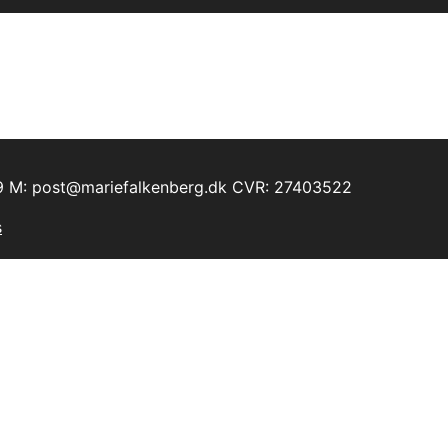
9 M: post@mariefalkenberg.dk CVR: 27403522
s