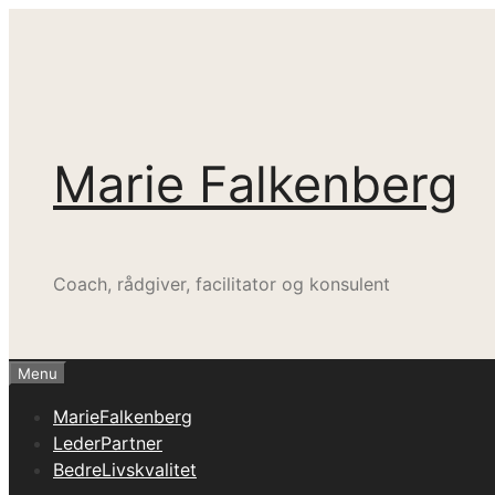
Hop
til
indhold
Marie Falkenberg
Coach, rådgiver, facilitator og konsulent
Menu
MarieFalkenberg
LederPartner
BedreLivskvalitet