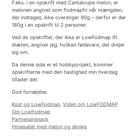
F.eks. i en opskrift med Cantaloupe melon, er
melonen angivet som Fodmapfri når mængden,
der indtages, ikke overstiger 90g – derfor er der
180g i en opskrift til 2 personer.
Ved de opskrifter, der ikke er LowFodmap ift.
diæten, angiver jeg, hvilken fødevare, det drejer
sig om.
Da denne side er et hobbyprojekt, kommer
opskrifterne med den hastighed min hverdag
tillader det.
God fornøjelse.
Kategorier
Tags
Kost og LowFodmap
,
Viden om LowFODMAP
Om LowFodmap
Parmesansnack
Hirsesalat med melon og skinke