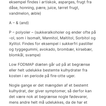
eksempel findes i artiskok, asparges, frugt fra
dåse, honning, pære, juice, tørret frugt,
vandmelon, æble)
A – & (and)
P – polyoler – (sukkeralkoholer og ender ofte på
–ol, som i Isomalt, Mannitol, Maltitol, Sorbitol og
Xylitol. Findes for eksempel i sukkerfri pastiller
og tyggegummi, avokado, brombær, kirsebær,
blomkål, svampe)
Low FODMAP diæten går ud på at begrænse
eller helt udelukke bestemte kulhydrater fra
kosten i en periode på fire-otte uger.
Nogle gange er det mængden af et bestemt
kulhydrat, der giver symptomer, så derfor kan
det være nok at begrænse nogle fødevarer,
mens andre helt må udelukkes, da de har et