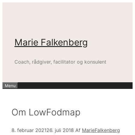
Hop
til
indhold
Marie Falkenberg
Coach, rådgiver, facilitator og konsulent
Menu
Om LowFodmap
8. februar 2021
26. juli 2018
Af
MarieFalkenberg